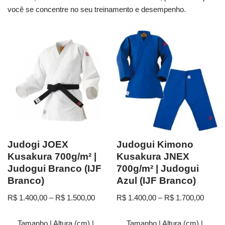
você se concentre no seu treinamento e desempenho.
Judogi JOEX
Judogui Kimono
Kusakura 700g/m² |
Kusakura JNEX
Judogui Branco (IJF
700g/m² | Judogui
Branco)
Azul (IJF Branco)
R$
1.400,00
–
R$
1.500,00
R$
1.400,00
–
R$
1.700,00
Tamanho | Altura (cm) |
Tamanho | Altura (cm) |