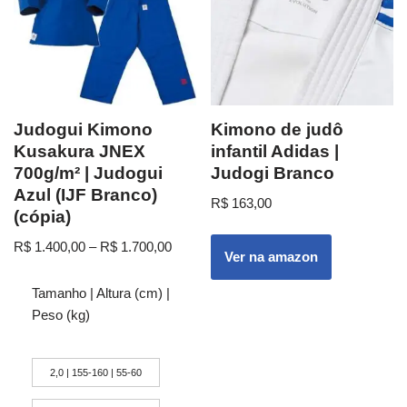
Judogui Kimono
Kimono de judô
Kusakura JNEX
infantil Adidas |
700g/m² | Judogui
Judogi Branco
Azul (IJF Branco)
R$
163,00
(cópia)
R$
1.400,00
–
R$
1.700,00
Ver na amazon
Tamanho | Altura (cm) |
Peso (kg)
2,0 | 155-160 | 55-60