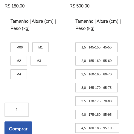
Avaliação
Avaliação
R$
180,00
R$
500,00
5.00
5.00
de 5
de 5
Tamanho | Altura (cm) |
Tamanho | Altura (cm) |
Peso (kg)
Peso (kg)
M00
M1
1,5 | 145-155 | 45-55
M2
M3
2,0 | 155-160 | 55-60
M4
2,5 | 160-165 | 60-70
3,0 | 165-170 | 65-75
3.5 | 170-175 | 70-80
4,0 | 175-180 | 85-95
Comprar
4,5 | 180-185 | 95-105