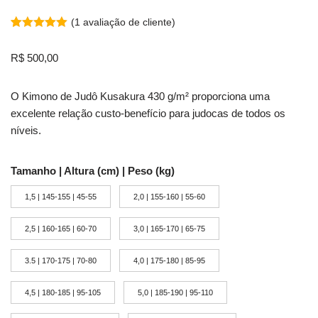
(
1
avaliação de cliente)
Avaliado
1
como
5.00
R$
500,00
de 5, com
baseado
em
avaliação de
O Kimono de Judô Kusakura 430 g/m² proporciona uma
cliente
excelente relação custo-benefício para judocas de todos os
níveis.
Tamanho | Altura (cm) | Peso (kg)
1,5 | 145-155 | 45-55
2,0 | 155-160 | 55-60
2,5 | 160-165 | 60-70
3,0 | 165-170 | 65-75
3.5 | 170-175 | 70-80
4,0 | 175-180 | 85-95
4,5 | 180-185 | 95-105
5,0 | 185-190 | 95-110