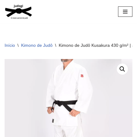
Pular
para
o
conteúdo
Início
\
Kimono de Judô
\
Kimono de Judô Kusakura 430 g/m² | Ju