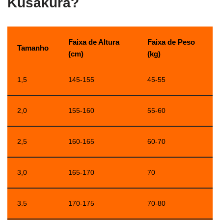
Kusakura?
Faixa de Altura
Faixa de Peso
Tamanho
(cm)
(kg)
1,5
145-155
45-55
2,0
155-160
55-60
2,5
160-165
60-70
3,0
165-170
70
3.5
170-175
70-80