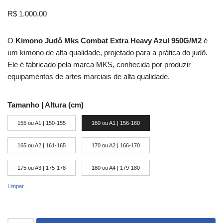
R$
1.000,00
O
Kimono Judô Mks Combat Extra Heavy Azul 950G/M2
é
um kimono de alta qualidade, projetado para a prática do judô.
Ele é fabricado pela marca MKS, conhecida por produzir
equipamentos de artes marciais de alta qualidade.
Tamanho | Altura (cm)
155 ou A1 | 150-155
160 ou A1 | 156-160
165 ou A2 | 161-165
170 ou A2 | 166-170
175 ou A3 | 175-178
180 ou A4 | 179-180
Limpar