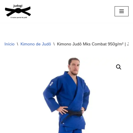
Pular
para
o
conteúdo
Início
\
Kimono de Judô
\
Kimono Judô Mks Combat 950g/m² | Jud