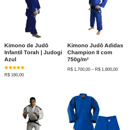
Kimono de Judô
Kimono Judô Adidas
Infantil Torah | Judogi
Champion II com
Azul
750g/m²
R$
1.700,00
–
R$
1.800,00
Avaliação
R$
180,00
5.00
de 5