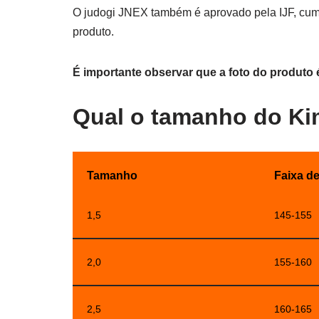
O judogi JNEX também é aprovado pela IJF, cump
produto.
É importante observar que a foto do produto é
Qual o tamanho do K
Tamanho
Faixa de
1,5
145-155
2,0
155-160
2,5
160-165