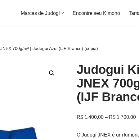
Marcas de Judogi
Encontre seu Kimono
Tam
NEX 700g/m² | Judogui Azul (IJF Branco) (cópia)
Judogui K
JNEX 700g
(IJF Branc
R$
1.400,00
–
R$
1.700,00
O Judogi JNEX é um kimono 