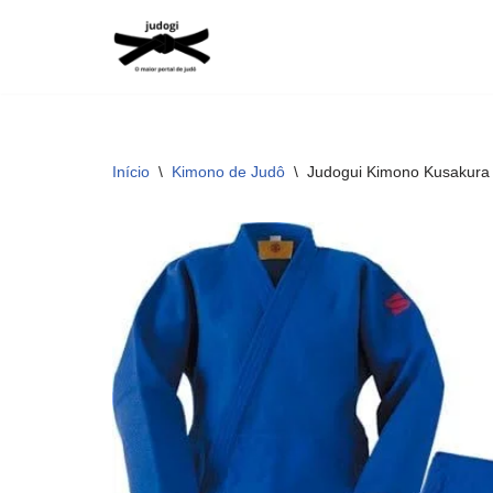
Pular
para
o
conteúdo
Início
\
Kimono de Judô
\
Judogui Kimono Kusakura J