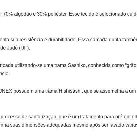
r 70% algodão e 30% poliéster. Esse tecido é selecionado cuid
.
nta sua resistência e durabilidade. Essa camada dupla també
de Judô (IJF).
bricada utilizando-se uma trama Sashiko, conhecida como “grão
ncia.
dogi JNEX possuem uma trama Hishisashi, que se assemelha a u
processo de sanforização, que é um tratamento para pré-encolh
tenha suas dimensões adequadas mesmo após ser lavado vária